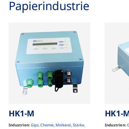
Papier­industrie
HK1-M
HK1-
Industrien:
Gips
,
Chemie
,
Molkerei
,
Stärke
,
Industrien:
G