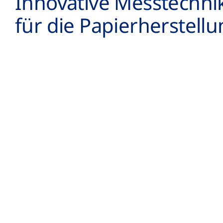
Innovative Mess­techni
für die Papier­herstell