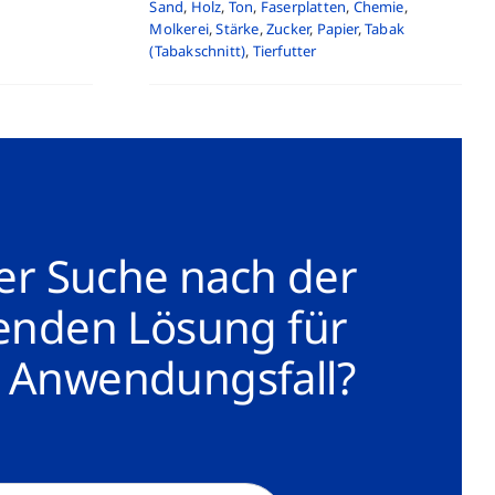
Sand
,
Holz
,
Ton
,
Faserplatten
,
Chemie
,
Molkerei
,
Stärke
,
Zucker
,
Papier
,
Tabak
(Tabakschnitt)
,
Tierfutter
er Suche nach der
enden Lösung für
 Anwendungsfall?